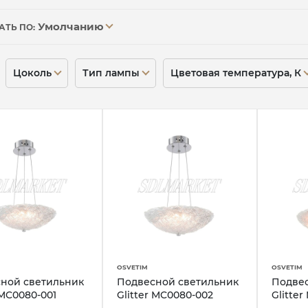
Умолчанию
АТЬ ПО:
Цоколь
Тип лампы
Цветовая температура, К
OSVETIM
OSVETIM
ной светильник
Подвесной светильник
Подве
 MC0080-001
Glitter MC0080-002
Glitte