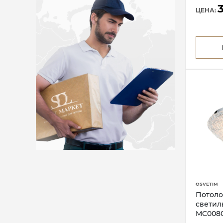
ЦЕНА:
OSVETIM
Потол
светиль
MC0080