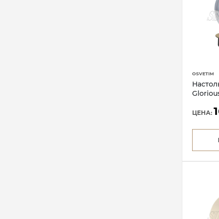
OSVETIM
Настол
Glorio
ЦЕНА: