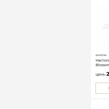
OSVETIM
Настол
Blosso
ЦЕНА: