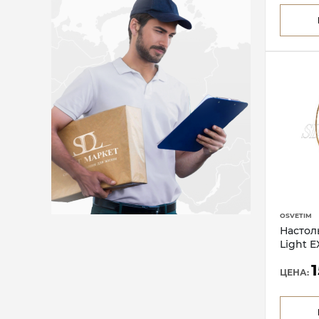
OSVETIM
Настол
Light E
ЦЕНА: