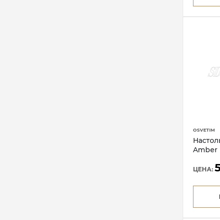
OSVETIM
Настол
Amber 
ЦЕНА: