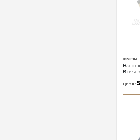
OSVETIM
Настол
Blosso
ЦЕНА: