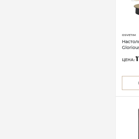
OSVETIM
Настол
Glorio
ЦЕНА: