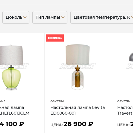
Цоколь
Тип лампы
Цветовая температура, К
НОВИНКА
OME
OSVETIM
OSVETIM
ьная лампа
Настольная лампа Levita
Настол
LHLTL6013CLM
ED0060-001
Traver
14 100 ₽
26 900 ₽
ЦЕНА:
ЦЕНА: