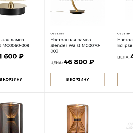
OSVETIM
OSVETIM
ьная лампа
Настольная лампа
Настол
us MC0060-009
Slender Waist MC0070-
Eclips
003
11 600 ₽
ЦЕНА:
46 800 ₽
ЦЕНА:
В КОРЗИНУ
В КОРЗИНУ