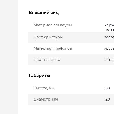
Внешний вид
Материал арматуры
нерж
галь
Цвет арматуры
золо
Материал плафонов
хрус
Цвет плафона
янта
Габариты
Высота, мм
150
Диаметр, мм
120