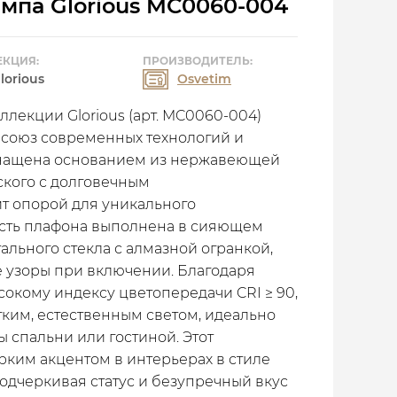
ампа Glorious MC0060-004
КЦИЯ:
ПРОИЗВОДИТЕЛЬ:
lorious
Osvetim
ллекции Glorious (арт. MC0060-004)
союз современных технологий и
снащена основанием из нержавеющей
ского с долговечным
т опорой для уникального
асть плафона выполнена в сияющем
тального стекла с алмазной огранкой,
 узоры при включении. Благодаря
сокому индексу цветопередачи CRI ≥ 90,
ким, естественным светом, идеально
 спальни или гостиной. Этот
рким акцентом в интерьерах в стиле
подчеркивая статус и безупречный вкус