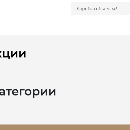
Коробка объем, м3
кции
категории