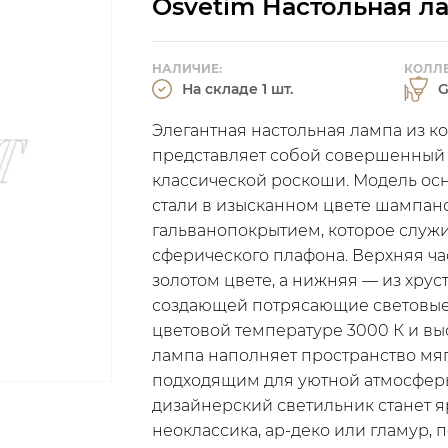
Osvetim Настольная л
НАЛИЧИЕ:
КОЛЛЕ
На складе 1 шт.
G
Элегантная настольная лампа из ко
представляет собой совершенный 
классической роскоши. Модель о
стали в изысканном цвете шампан
гальванопокрытием, которое служи
сферического плафона. Верхняя ч
золотом цвете, а нижняя — из хрус
создающей потрясающие световые
цветовой температуре 3000 К и вы
лампа наполняет пространство мяг
подходящим для уютной атмосферы
дизайнерский светильник станет я
неоклассика, ар-деко или гламур, 