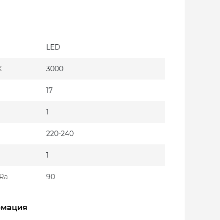
LED
К
3000
17
1
220-240
1
Ra
90
рмация