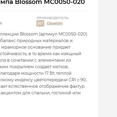
ампа Blossom MC0050-020
ПРОИЗВОДИТЕЛЬ:
m
Osvetim
оллекции Blossom (артикул MC0050-020)
 баланс природных материалов и
е мраморное основание придает
стойчивость, в то время как изящный
кла в сочетании с элементами из
ким покрытием создает мягкое,
лагодаря мощности 17 Вт, теплой
окому индексу цветопередачи CRI ≥ 90,
вает естественное отображение фактур
 акцентом для спальни, гостиной или