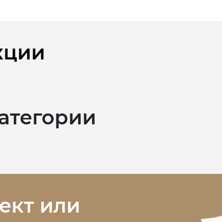
кции
категории
ект или