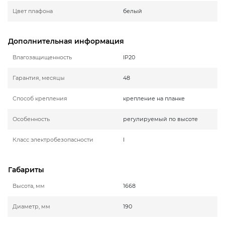
Цвет плафона
белый
Дополнительная информация
Влагозащищенность
IP20
Гарантия, месяцы
48
Способ крепления
крепление на планке
Особенность
регулируемый по высоте
Класс электробезопасности
I
Габариты
Высота, мм
1668
Диаметр, мм
190