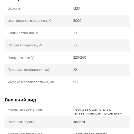
Цоколь
LED
Цветовая температура, К
3000
Количество ламп
10
Общая мощность, W
105
Напряжение, V
220-240
Площадь освещения, м2
22
Индекс цветопередачи, Ra
90
Внешний вид
Материал арматуры
нержавеющая сталь с
гальваническим покрытием
Цвет арматуры
золото
Материал плафонов
нефритовое стекло