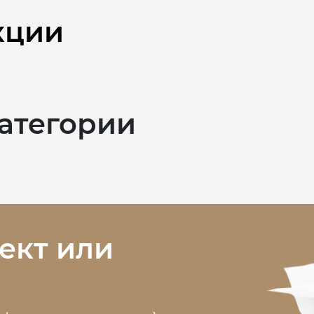
кции
категории
ект или