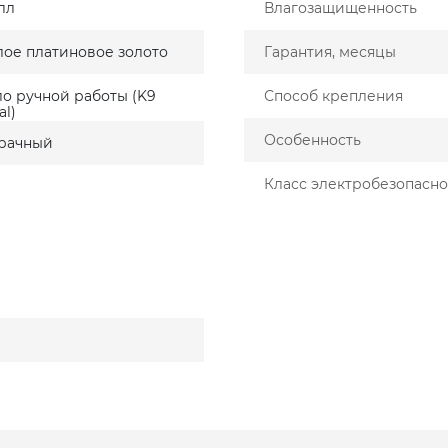
лл
Влагозащищенность
лое платиновое золото
Гарантия, месяцы
ло ручной работы (K9
Способ крепления
al)
Особенность
рачный
Класс электробезопасно