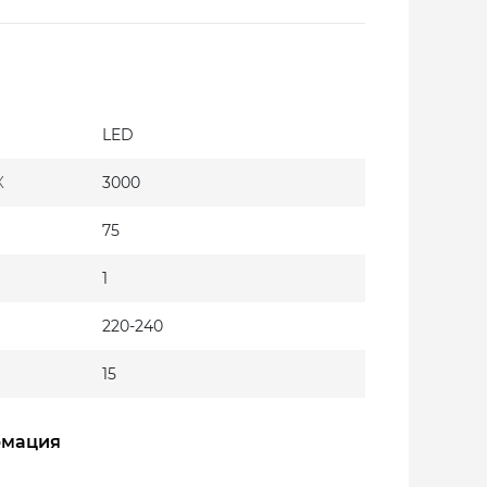
LED
К
3000
75
1
220-240
15
рмация