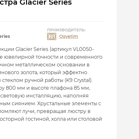
тра Glacier Series
ПРОИЗВОДИТЕЛЬ:
eries
Osvetim
ции Glacier Series (артикул VL0050-
ие ювелирной точности и современного
очном металлическом основании в
инового золота, который эффектно
стеклом ручной работы (K9 Crystal).
у 800 мм и высоте плафона 85 мм,
 световую инсталляцию, наполняя
вным сиянием. Хрустальные элементы с
ломляют лучи, превращая люстру в
сторной гостиной, холла или столовой