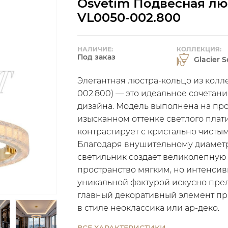
Osvetim Подвесная люс
VL0050-002.800
НАЛИЧИЕ:
КОЛЛЕКЦИЯ:
Под заказ
Glacier S
Элегантная люстра-кольцо из коллек
002.800) — это идеальное сочетан
дизайна. Модель выполнена на пр
изысканном оттенке светлого плат
контрастирует с кристально чистым 
Благодаря внушительному диаметр
светильник создает великолепную
пространство мягким, но интенси
уникальной фактурой искусно пре
главный декоративный элемент про
в стиле неоклассика или ар-деко.