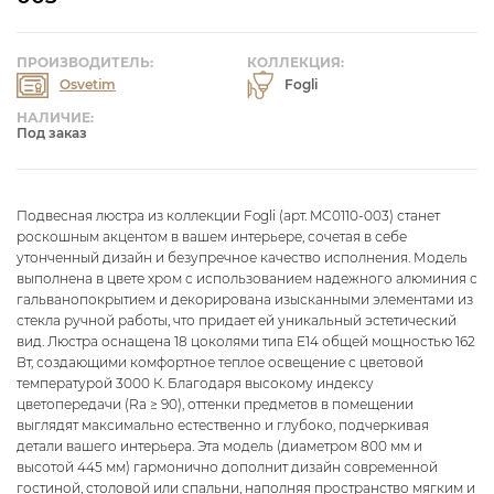
ПРОИЗВОДИТЕЛЬ:
КОЛЛЕКЦИЯ:
Osvetim
Fogli
НАЛИЧИЕ:
Под заказ
Подвесная люстра из коллекции Fogli (арт. MC0110-003) станет
роскошным акцентом в вашем интерьере, сочетая в себе
утонченный дизайн и безупречное качество исполнения. Модель
выполнена в цвете хром с использованием надежного алюминия с
гальванопокрытием и декорирована изысканными элементами из
стекла ручной работы, что придает ей уникальный эстетический
вид. Люстра оснащена 18 цоколями типа E14 общей мощностью 162
Вт, создающими комфортное теплое освещение с цветовой
температурой 3000 К. Благодаря высокому индексу
цветопередачи (Ra ≥ 90), оттенки предметов в помещении
выглядят максимально естественно и глубоко, подчеркивая
детали вашего интерьера. Эта модель (диаметром 800 мм и
высотой 445 мм) гармонично дополнит дизайн современной
гостиной, столовой или спальни, наполняя пространство мягким и