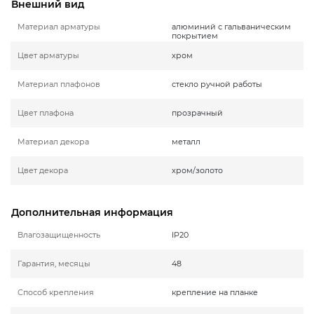
Внешний вид
Материал арматуры
алюминий с гальваническим
покрытием
Цвет арматуры
хром
Материал плафонов
стекло ручной работы
Цвет плафона
прозрачный
Материал декора
металл
Цвет декора
хром/золото
Дополнительная информация
Влагозащищенность
IP20
Гарантия, месяцы
48
Способ крепления
крепление на планке