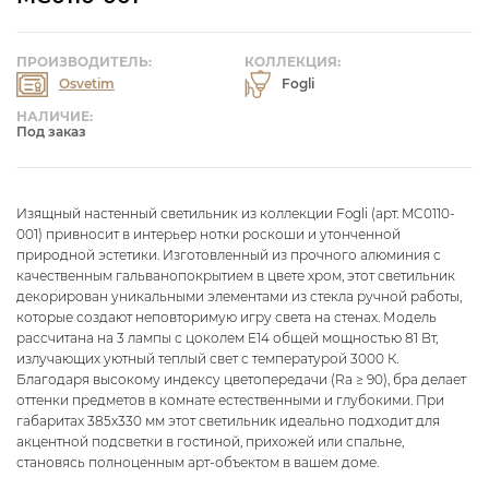
ПРОИЗВОДИТЕЛЬ:
КОЛЛЕКЦИЯ:
Osvetim
Fogli
НАЛИЧИЕ:
Под заказ
Изящный настенный светильник из коллекции Fogli (арт. MC0110-
001) привносит в интерьер нотки роскоши и утонченной
природной эстетики. Изготовленный из прочного алюминия с
качественным гальванопокрытием в цвете хром, этот светильник
декорирован уникальными элементами из стекла ручной работы,
которые создают неповторимую игру света на стенах. Модель
рассчитана на 3 лампы с цоколем E14 общей мощностью 81 Вт,
излучающих уютный теплый свет с температурой 3000 К.
Благодаря высокому индексу цветопередачи (Ra ≥ 90), бра делает
оттенки предметов в комнате естественными и глубокими. При
габаритах 385x330 мм этот светильник идеально подходит для
акцентной подсветки в гостиной, прихожей или спальне,
становясь полноценным арт-объектом в вашем доме.