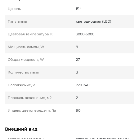
Цоколь
E14
Тип лампы
светодиодная (LED)
Цветовая температура, К
3000-6000
Мощность лампы, W
9
Общая мощность, W
27
Количество ламп
3
Напряжение, V
220-240
Площадь освещения, м2
2
Индекс цветопередачи, Ra
90
Внешний вид
Материал арматуры
алюминий с гальваническим