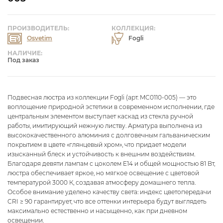
ПРОИЗВОДИТЕЛЬ:
КОЛЛЕКЦИЯ:
Osvetim
Fogli
НАЛИЧИЕ:
Под заказ
Подвесная люстра из коллекции Fogli (арт. MC0110-005) — это
воплощение природной эстетики в современном исполнении, где
центральным элементом выступает каскад из стекла ручной
работы, имитирующий нежную листву. Арматура выполнена из
высококачественного алюминия с долговечным гальваническим
покрытием в цвете «глянцевый хром», что придает модели
изысканный блеск и устойчивость к внешним воздействиям.
Благодаря девяти лампам с цоколем E14 и общей мощностью 81 Вт,
люстра обеспечивает яркое, но мягкое освещение с цветовой
температурой 3000 К, создавая атмосферу домашнего тепла.
Особое внимание уделено качеству света: индекс цветопередачи
CRI ≥ 90 гарантирует, что все оттенки интерьера будут выглядеть
максимально естественно и насыщенно, как при дневном
освещении.