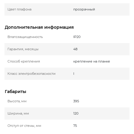
Цвет плафона
прозрачный
Дополнительная информация
Влагозащищенность
IP20
Гарантия, месяцы
48
Способ крепления
крепление на планке
Класс электробезопасности
I
Габариты
Высота, мм
395
Ширина, мм
120
Отступ от стены, мм
75