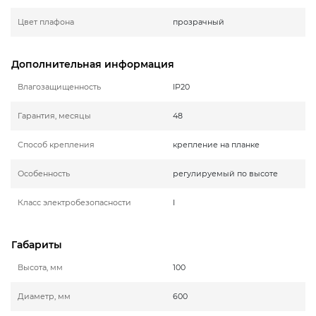
Цвет плафона
прозрачный
Дополнительная информация
Влагозащищенность
IP20
Гарантия, месяцы
48
Способ крепления
крепление на планке
Особенность
регулируемый по высоте
Класс электробезопасности
I
Габариты
Высота, мм
100
Диаметр, мм
600