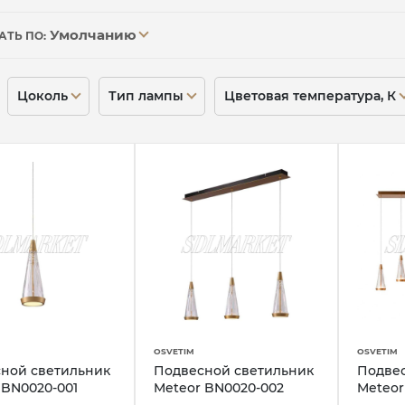
Умолчанию
АТЬ ПО:
Цоколь
Тип лампы
Цветовая температура, К
OSVETIM
OSVETIM
ной светильник
Подвесной светильник
Подве
 BN0020-001
Meteor BN0020-002
Meteor