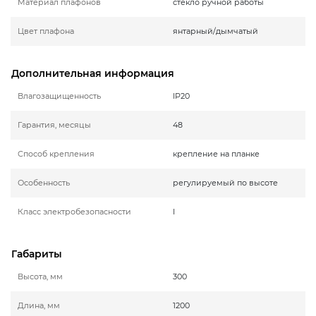
Материал плафонов
стекло ручной работы
Цвет плафона
янтарный/дымчатый
Дополнительная информация
Влагозащищенность
IP20
Гарантия, месяцы
48
Способ крепления
крепление на планке
Особенность
регулируемый по высоте
Класс электробезопасности
I
Габариты
Высота, мм
300
Длина, мм
1200