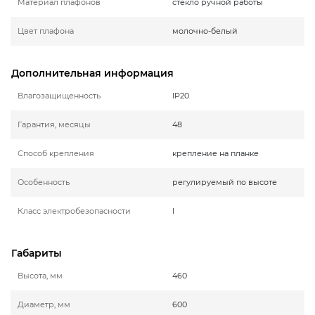
Материал плафонов
стекло ручной работы
Цвет плафона
молочно-белый
Дополнительная информация
Влагозащищенность
IP20
Гарантия, месяцы
48
Способ крепления
крепление на планке
Особенность
регулируемый по высоте
Класс электробезопасности
I
Габариты
Высота, мм
460
Диаметр, мм
600