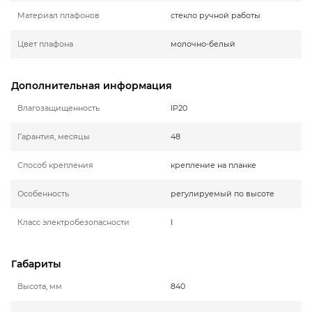
Материал плафонов
стекло ручной работы
Цвет плафона
молочно-белый
Дополнительная информация
Влагозащищенность
IP20
Гарантия, месяцы
48
Способ крепления
крепление на планке
Особенность
регулируемый по высоте
Класс электробезопасности
I
Габариты
Высота, мм
840