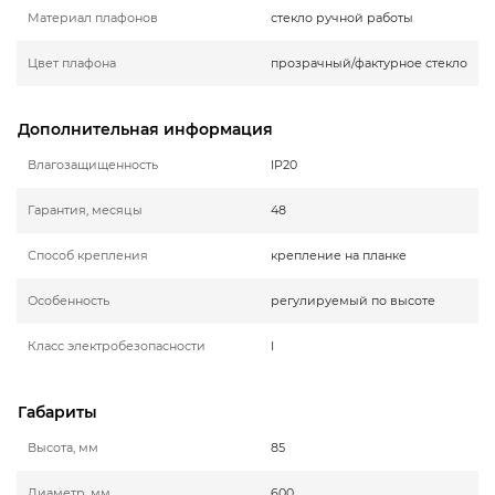
Материал плафонов
стекло ручной работы
Цвет плафона
прозрачный/фактурное стекло
Дополнительная информация
Влагозащищенность
IP20
Гарантия, месяцы
48
Способ крепления
крепление на планке
Особенность
регулируемый по высоте
Класс электробезопасности
I
Габариты
Высота, мм
85
Диаметр, мм
600