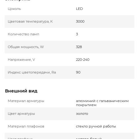
Цоколь
LED
Цветовая температура, К
3000
Количество ламп
3
Общая мощность, W
328
Напряжение, V
220-240
Индекс цветопередачи, Ra
90
Внешний вид
Материал арматуры
алюминий с гальваническим
покрытием
Цвет арматуры
золото
Материал плафонов
стекло ручной работы
Цвет плафона
матово-белый