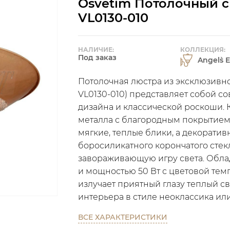
Osvetim Потолочный св
VL0130-010
НАЛИЧИЕ:
КОЛЛЕКЦИЯ:
Под заказ
Angel`s 
Потолочная люстра из эксклюзивно
VL0130-010) представляет собой 
дизайна и классической роскоши. 
металла с благородным покрытием «
мягкие, теплые блики, а декоратив
боросиликатного корончатого стекл
завораживающую игру света. Обл
и мощностью 50 Вт с цветовой тем
излучает приятный глазу теплый с
интерьера в стиле неоклассика или
ВСЕ ХАРАКТЕРИСТИКИ