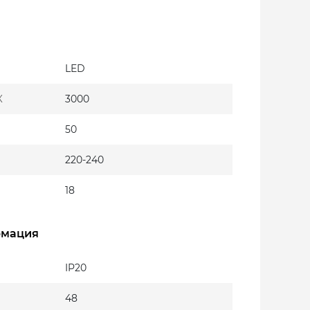
LED
К
3000
50
220-240
18
рмация
IP20
48