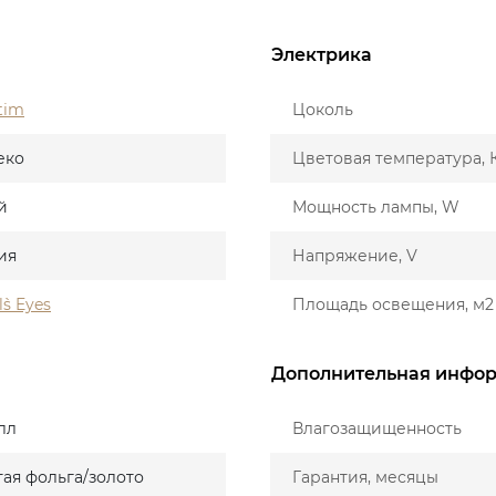
Электрика
tim
Цоколь
еко
Цветовая температура, 
й
Мощность лампы, W
ия
Напряжение, V
`s Eyes
Площадь освещения, м2
Дополнительная инфо
лл
Влагозащищенность
тая фольга/золото
Гарантия, месяцы