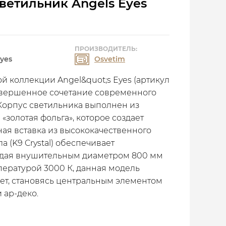
етильник Angel`s Eyes
ПРОИЗВОДИТЕЛЬ:
Eyes
Osvetim
й коллекции Angel&quot;s Eyes (артикул
совершенное сочетание современного
Корпус светильника выполнен из
золотая фольга», которое создает
ная вставка из высококачественного
а (K9 Crystal) обеспечивает
адая внушительным диаметром 800 мм
пературой 3000 К, данная модель
вет, становясь центральным элементом
 ар-деко.