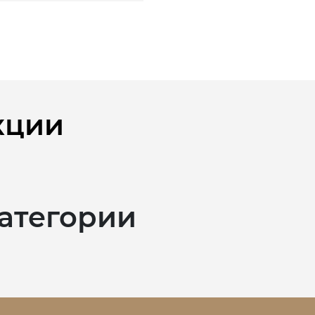
кции
категории