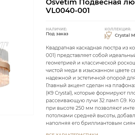
Osvetim Подвесная люс
VL0040-001
НАЛИЧИЕ:
КОЛЛЕКЦИЯ:
Под заказ
Crystal 
Квадратная каскадная люстра из ко
001) представляет собой идеальн
геометрией и классической роско
чистой меди в изысканном цвете с
надежной и эстетичной опорой для
Главный акцент сделан на плафона
(K9 Crystal), которые формируют пл
рассеивающую лучи 32 ламп G9. К
при высоте 250 мм позволяют инте
потолками средней высоты, добавл
наполняя его бриллиантовым сия