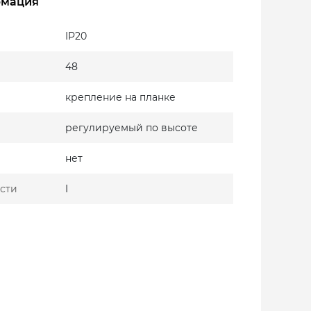
рмация
IP20
48
крепление на планке
регулируемый по высоте
нет
сти
I