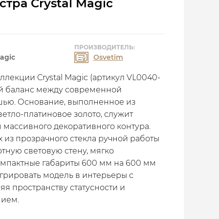
тра Crystal Magic
ПРОИЗВОДИТЕЛЬ:
Magic
Osvetim
ллекции Crystal Magic (артикул VL0040-
ый баланс между современной
шью. Основание, выполненное из
ветло-платиновое золото, служит
 массивного декоративного контура.
х из прозрачного стекла ручной работы
отную световую стену, мягко
омпактные габариты 600 мм на 600 мм
грировать модель в интерьеры с
яя пространству статусности и
нием.