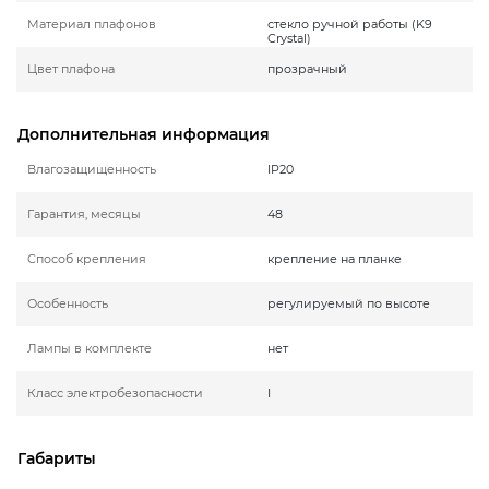
Материал плафонов
стекло ручной работы (K9
Crystal)
Цвет плафона
прозрачный
Дополнительная информация
Влагозащищенность
IP20
Гарантия, месяцы
48
Способ крепления
крепление на планке
Особенность
регулируемый по высоте
Лампы в комплекте
нет
Класс электробезопасности
I
Габариты