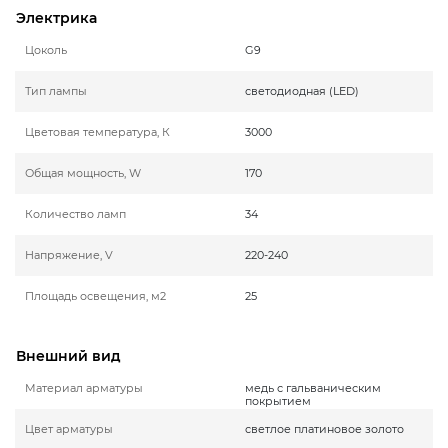
Электрика
Цоколь
G9
Тип лампы
светодиодная (LED)
Цветовая температура, К
3000
Общая мощность, W
170
Количество ламп
34
Напряжение, V
220-240
Площадь освещения, м2
25
Внешний вид
Материал арматуры
медь с гальваническим
покрытием
Цвет арматуры
светлое платиновое золото