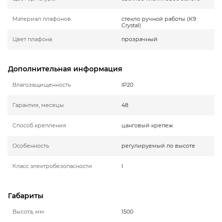
Материал плафонов
стекло ручной работы (K9
Crystal)
Цвет плафона
прозрачный
Дополнительная информация
Влагозащищенность
IP20
Гарантия, месяцы
48
Способ крепления
цанговый крепеж
Особенность
регулируемый по высоте
Класс электробезопасности
I
Габариты
Высота, мм
1500