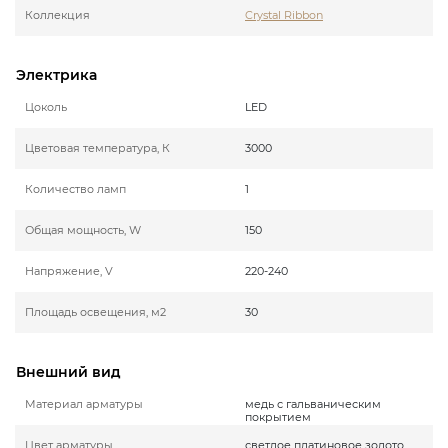
Коллекция
Crystal Ribbon
Электрика
Цоколь
LED
Цветовая температура, К
3000
Количество ламп
1
Общая мощность, W
150
Напряжение, V
220-240
Площадь освещения, м2
30
Внешний вид
Материал арматуры
медь с гальваническим
покрытием
Цвет арматуры
светлое платиновое золото