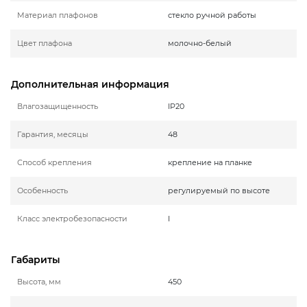
Материал плафонов
стекло ручной работы
Цвет плафона
молочно-белый
Дополнительная информация
Влагозащищенность
IP20
Гарантия, месяцы
48
Способ крепления
крепление на планке
Особенность
регулируемый по высоте
Класс электробезопасности
I
Габариты
Высота, мм
450