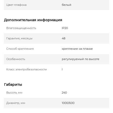
Цвет плафона
белый
Дополнительная информация
Влагозащищенность
IP20
Гарантия, месяцы
48
Способ крепления
крепление на планке
Особенность
регулируемый по высоте
Класс электробезопасности
I
Габариты
Высота, мм
240
Диаметр, мм
1000/600