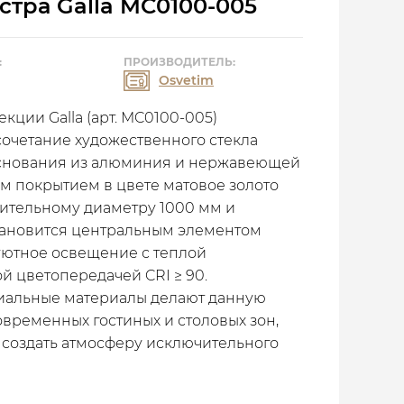
стра Galla MC0100-005
:
ПРОИЗВОДИТЕЛЬ:
Osvetim
кции Galla (арт. MC0100-005)
очетание художественного стекла
основания из алюминия и нержавеющей
м покрытием в цвете матовое золото
шительному диаметру 1000 мм и
становится центральным элементом
уютное освещение с теплой
й цветопередачей CRI ≥ 90.
иальные материалы делают данную
временных гостиных и столовых зон,
и создать атмосферу исключительного