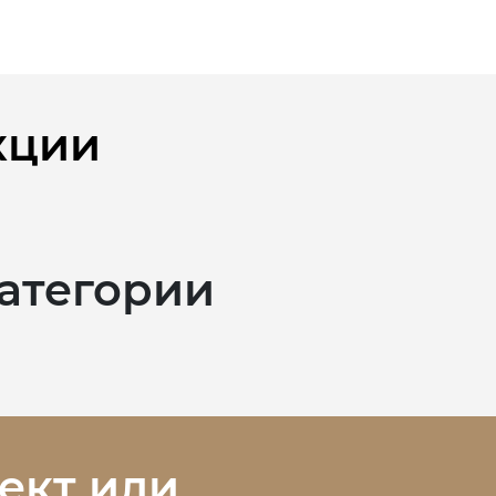
кции
категории
ект или