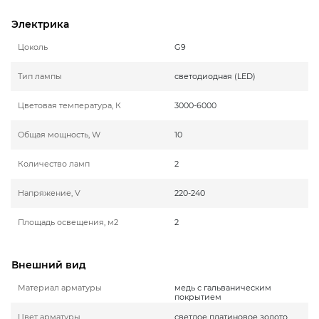
Электрика
Цоколь
G9
Тип лампы
светодиодная (LED)
Цветовая температура, К
3000-6000
Общая мощность, W
10
Количество ламп
2
Напряжение, V
220-240
Площадь освещения, м2
2
Внешний вид
Материал арматуры
медь с гальваническим
покрытием
Цвет арматуры
светлое платиновое золото