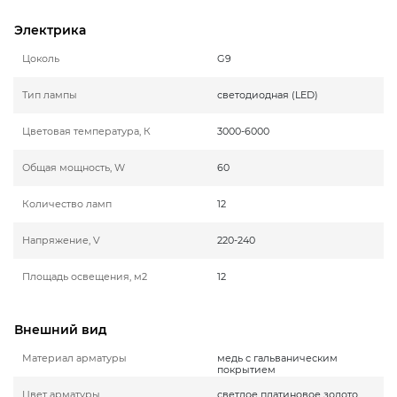
Электрика
Цоколь
G9
Тип лампы
светодиодная (LED)
Цветовая температура, К
3000-6000
Общая мощность, W
60
Количество ламп
12
Напряжение, V
220-240
Площадь освещения, м2
12
Внешний вид
Материал арматуры
медь с гальваническим
покрытием
Цвет арматуры
светлое платиновое золото