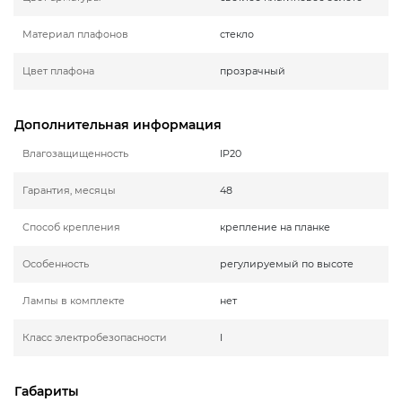
Материал плафонов
стекло
Цвет плафона
прозрачный
Дополнительная информация
Влагозащищенность
IP20
Гарантия, месяцы
48
Способ крепления
крепление на планке
Особенность
регулируемый по высоте
Лампы в комплекте
нет
Класс электробезопасности
I
Габариты