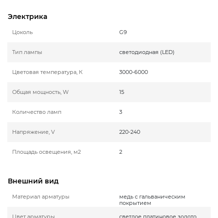
Электрика
Цоколь
G9
Тип лампы
светодиодная (LED)
Цветовая температура, К
3000-6000
Общая мощность, W
15
Количество ламп
3
Напряжение, V
220-240
Площадь освещения, м2
2
Внешний вид
Материал арматуры
медь с гальваническим
покрытием
Цвет арматуры
светлое платиновое золото