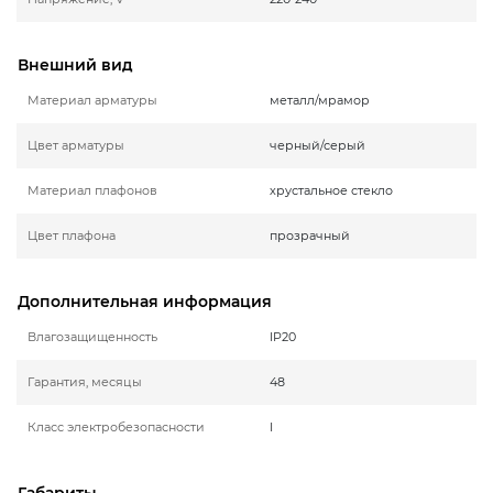
Внешний вид
Материал арматуры
металл/мрамор
Цвет арматуры
черный/серый
Материал плафонов
хрустальное стекло
Цвет плафона
прозрачный
Дополнительная информация
Влагозащищенность
IP20
Гарантия, месяцы
48
Класс электробезопасности
I
Габариты