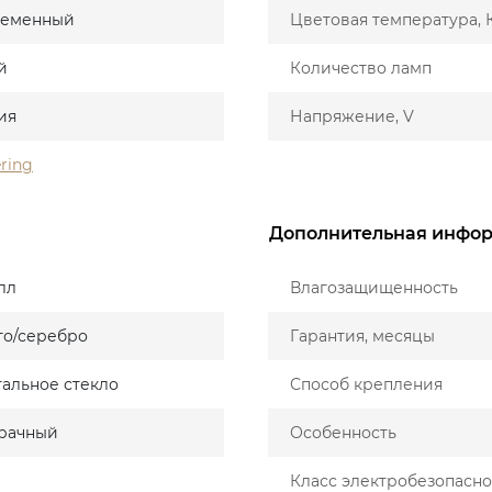
ременный
Цветовая температура, 
й
Количество ламп
ия
Напряжение, V
ering
Дополнительная инфо
лл
Влагозащищенность
то/серебро
Гарантия, месяцы
тальное стекло
Способ крепления
рачный
Особенность
Класс электробезопасно