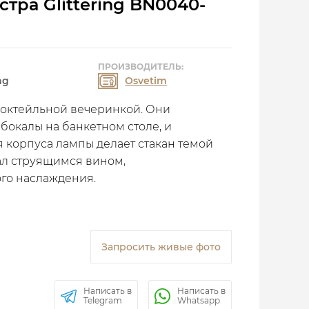
тра Glittering BN0040-
ПРОИЗВОДИТЕЛЬ:
ng
Osvetim
​​коктейльной вечеринкой. Они
бокалы на банкетном столе, и
я корпуса лампы делает стакан темой
тал струящимся вином,
го наслаждения.
Запросить живые фото
Написать в
Написать в
Telegram
Whatsapp