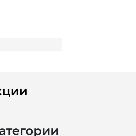
кции
категории