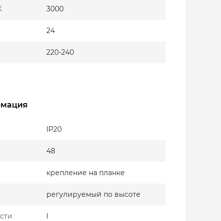
К
3000
24
220-240
рмация
IP20
48
крепление на планке
регулируемый по высоте
сти
I