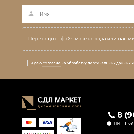
Перетащите файл макета сюда или нажми
Я даю
согласие
на обработку персональных данных и
8 (
ПН-ПТ: 09: