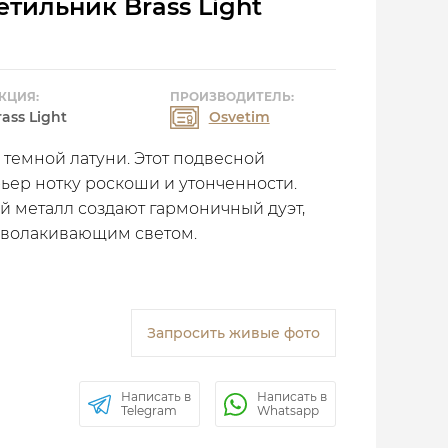
тильник Brass Light
КЦИЯ:
ПРОИЗВОДИТЕЛЬ:
rass Light
Osvetim
 темной латуни. Этот подвесной
ьер нотку роскоши и утонченности.
 металл создают гармоничный дуэт,
бволакивающим светом.
Запросить живые фото
Написать в
Написать в
Telegram
Whatsapp