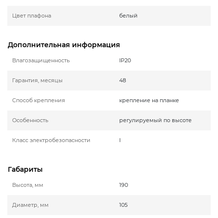
Цвет плафона
белый
Дополнительная информация
Влагозащищенность
IP20
Гарантия, месяцы
48
Способ крепления
крепление на планке
Особенность
регулируемый по высоте
Класс электробезопасности
I
Габариты
Высота, мм
190
Диаметр, мм
105