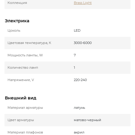
Коллекция
Brass Light
Электрика
Цоколь
LED
Цветовая температура, К
3000-6000
Мощность лампы, W
7
Количество ламп
1
Напряжение, V
220-240
Внешний вид
Материал арматуры
латунь
Цвет арматуры
матово-черный
Материал плафонов
акрил